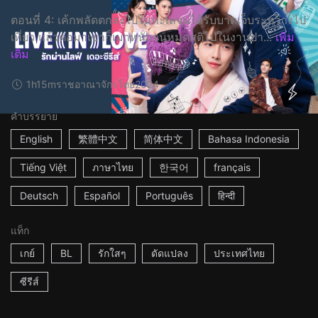
ตอนที่ 4: เค้กพลัดตกลงไปในทะเลจนได้รับบาดเจ็บระหว่างไป
เที่ยว แล้วต่อมาเขาก็เมาหนักจนหมดสติไปในงานปา...
เพิ่ม
เติม
1h15m
ราชอาณาจักรไทย
2024
คำบรรยาย
English
繁體中文
简体中文
Bahasa Indonesia
Tiếng Việt
ภาษาไทย
한국어
français
Deutsch
Español
Português
हिन्दी
แท็ก
เกย์
BL
รักใสๆ
ดัดแปลง
ประเทศไทย
ซีรีส์