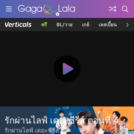
ฟรี
BL/วาย
เกย์
เลสเบี้ยน
เควี
รักผ่านไลฟ์ เดอะซีรีส์ ตอนที่ 4
รักผ่านไลฟ์ เดอะซีรีส์