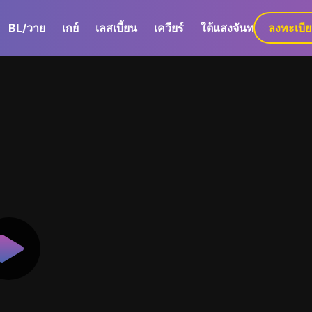
BL/วาย
เกย์
เลสเบี้ยน
เควียร์
ใต้แสงจันทร์
ลงทะเบี
GaLa+