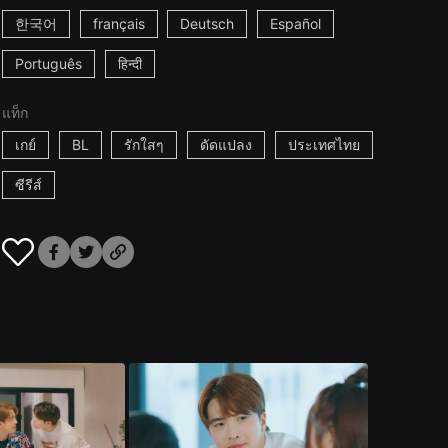
한국어
français
Deutsch
Español
Português
हिन्दी
แท็ก
เกย์
BL
รักใสๆ
ดัดแปลง
ประเทศไทย
ซีรีส์