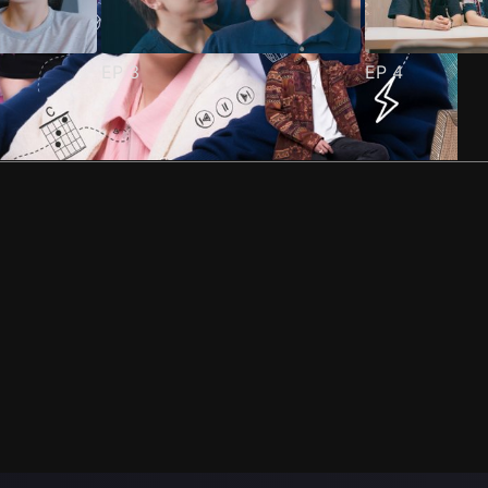
EP
3
EP
4