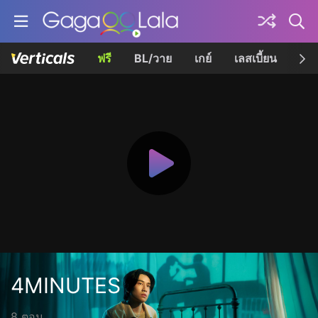
ฟรี
BL/วาย
เกย์
เลสเบี้ยน
เควี
4MINUTES
8 ตอน