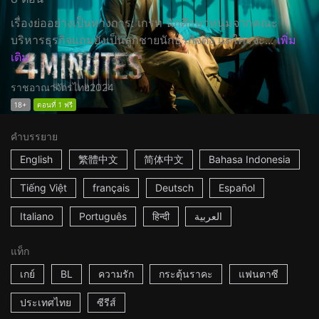
เรื่องย่ออย่างเป็นทางการ: เกรท นักศึกษาหนุ่มจากคณะ
บริหารธุรกิจแถมยังเป็นลูกชายนักธุรกิจดัง แต่ใครจะ...
เพิ่ม
เติม
ราชอาณาจักรไทย
2024
18+
ตอนที่ 1 ฟรี
คำบรรยาย
English
繁體中文
简体中文
Bahasa Indonesia
Tiếng Việt
français
Deutsch
Español
Italiano
Português
हिन्दी
العربية
แท็ก
เกย์
BL
ความรัก
กระตุ้นราคะ
แฟนตาซี
ประเทศไทย
ซีรีส์