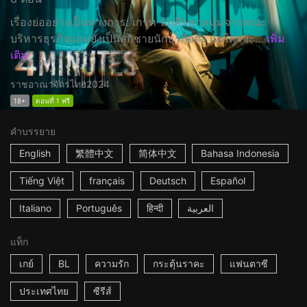
เรื่องย่ออย่างเป็นทางการ: เกรท นักศึกษาหนุ่มจากคณะ
บริหารธุรกิจแถมยังเป็นลูกชายนักธุรกิจดัง แต่ใครจะ...
เพิ่ม
เติม
ราชอาณาจักรไทย
2024
18+
ตอนที่ 1 ฟรี
คำบรรยาย
English
繁體中文
简体中文
Bahasa Indonesia
Tiếng Việt
français
Deutsch
Español
Italiano
Português
हिन्दी
العربية
แท็ก
เกย์
BL
ความรัก
กระตุ้นราคะ
แฟนตาซี
ประเทศไทย
ซีรีส์