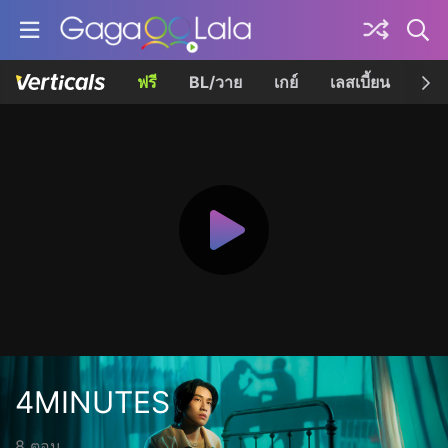
ฟรี
BL/วาย
เกย์
เลสเบี้ยน
เควี
4MINUTES
8 ตอน