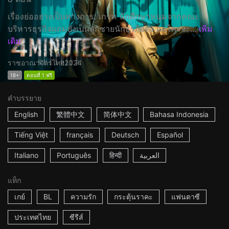
เรื่องย่ออย่างเป็นทางการ: เกรท นักศึกษาหนุ่มจากคณะ
บริหารธุรกิจแถมยังเป็นลูกชายนักธุรกิจดัง แต่ใครจะ...
เพิ่ม
เติม
ราชอาณาจักรไทย
2024
18+
ตอนที่ 1 ฟรี
คำบรรยาย
English
繁體中文
简体中文
Bahasa Indonesia
Tiếng Việt
français
Deutsch
Español
Italiano
Português
हिन्दी
العربية
แท็ก
เกย์
BL
ความรัก
กระตุ้นราคะ
แฟนตาซี
ประเทศไทย
ซีรีส์