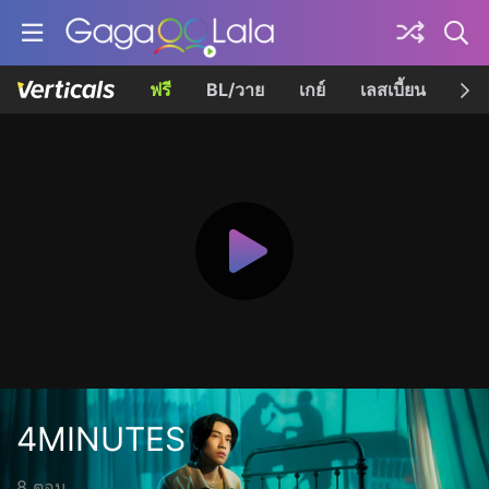
ฟรี
BL/วาย
เกย์
เลสเบี้ยน
เควี
4MINUTES
8 ตอน