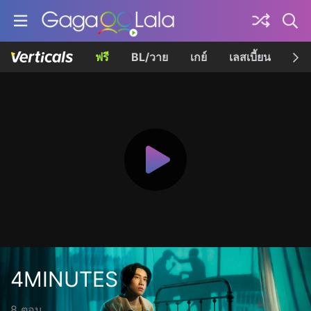
ฟรี
BL/วาย
เกย์
เลสเบี้ยน
เควี
4MINUTES
8 ตอน