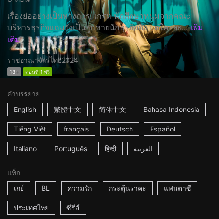
เรื่องย่ออย่างเป็นทางการ: เกรท นักศึกษาหนุ่มจากคณะ
บริหารธุรกิจแถมยังเป็นลูกชายนักธุรกิจดัง แต่ใครจะ...
เพิ่ม
เติม
ราชอาณาจักรไทย
2024
18+
ตอนที่ 1 ฟรี
คำบรรยาย
English
繁體中文
简体中文
Bahasa Indonesia
Tiếng Việt
français
Deutsch
Español
Italiano
Português
हिन्दी
العربية
แท็ก
เกย์
BL
ความรัก
กระตุ้นราคะ
แฟนตาซี
ประเทศไทย
ซีรีส์