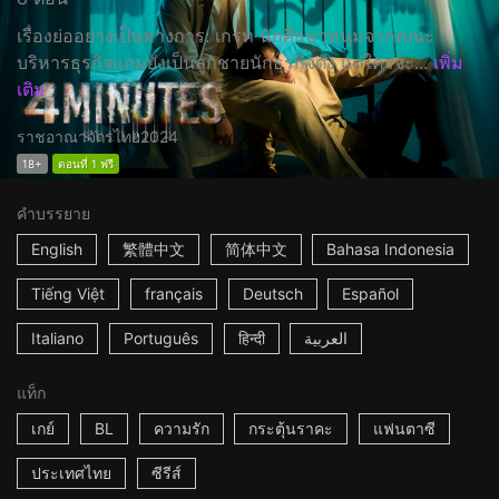
เรื่องย่ออย่างเป็นทางการ: เกรท นักศึกษาหนุ่มจากคณะ
บริหารธุรกิจแถมยังเป็นลูกชายนักธุรกิจดัง แต่ใครจะ...
เพิ่ม
เติม
ราชอาณาจักรไทย
2024
18+
ตอนที่ 1 ฟรี
คำบรรยาย
English
繁體中文
简体中文
Bahasa Indonesia
Tiếng Việt
français
Deutsch
Español
Italiano
Português
हिन्दी
العربية
แท็ก
เกย์
BL
ความรัก
กระตุ้นราคะ
แฟนตาซี
ประเทศไทย
ซีรีส์