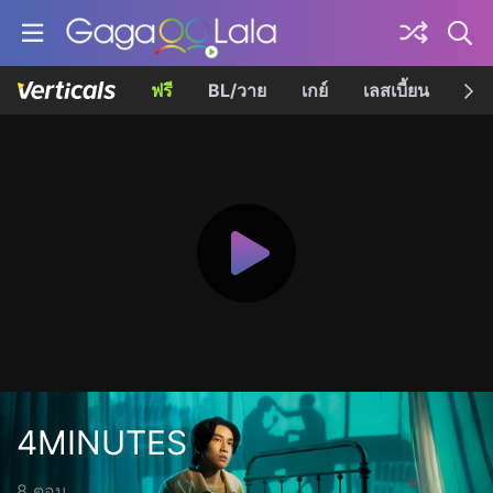
ฟรี
BL/วาย
เกย์
เลสเบี้ยน
เควี
4MINUTES
8 ตอน