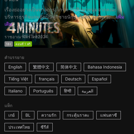
เรื่องย่ออย่างเป็นทางการ: เกรท นักศึกษาหนุ่มจากคณะ
บริหารธุรกิจแถมยังเป็นลูกชายนักธุรกิจดัง แต่ใครจะ...
เพิ่ม
เติม
ราชอาณาจักรไทย
2024
18+
ตอนที่ 1 ฟรี
คำบรรยาย
English
繁體中文
简体中文
Bahasa Indonesia
Tiếng Việt
français
Deutsch
Español
Italiano
Português
हिन्दी
العربية
แท็ก
เกย์
BL
ความรัก
กระตุ้นราคะ
แฟนตาซี
ประเทศไทย
ซีรีส์