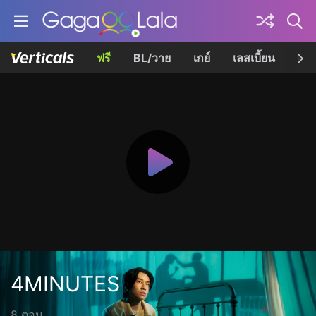
ฟรี
BL/วาย
เกย์
เลสเบี้ยน
เควี
4MINUTES
8 ตอน