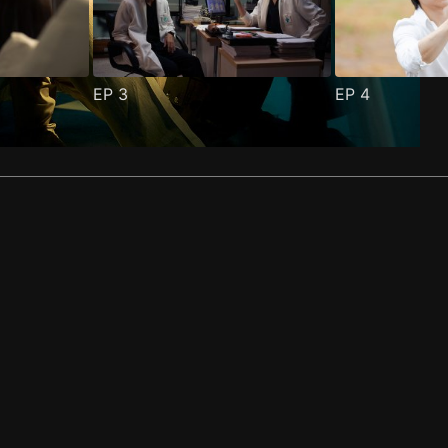
EP
3
EP
4