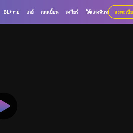
BL/วาย
เกย์
เลสเบี้ยน
เควียร์
ใต้แสงจันทร์
ลงทะเบี
GaLa+