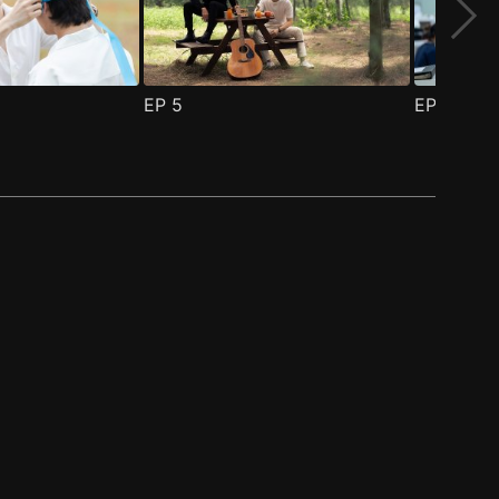
EP
5
EP
6