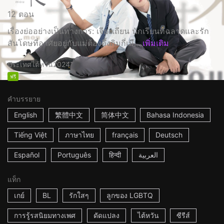
12 ตอน
เรื่องย่ออย่างเป็นทางการ: เจียงเถียน นักเรียนที่ฉลาดและรัก
สันโดษที่อาศัยอยู่กับแม่ต้องอึ้งกิมกี่เมื...
เพิ่มเติม
ประเทศไต้หวัน
2024
ฟรี
คำบรรยาย
English
繁體中文
简体中文
Bahasa Indonesia
Tiếng Việt
ภาษาไทย
français
Deutsch
Español
Português
हिन्दी
العربية
แท็ก
เกย์
BL
รักใสๆ
ลูกของ LGBTQ
การรู้รสนิยมทางเพศ
ดัดแปลง
ไต้หวัน
ซีรีส์