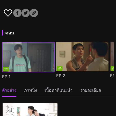
ตอน
ฟรี
ฟรี
ฟรี
EP
2
E
EP
1
ตัวอย่าง
ภาพนิ่ง
เนื้อหาที่แนะนำ
รายละเอียด