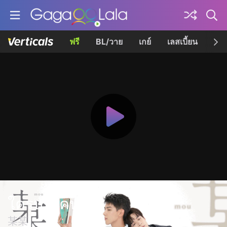
ฟรี
BL/วาย
เกย์
เลสเบี้ยน
เควี
ใครบางคน
某某