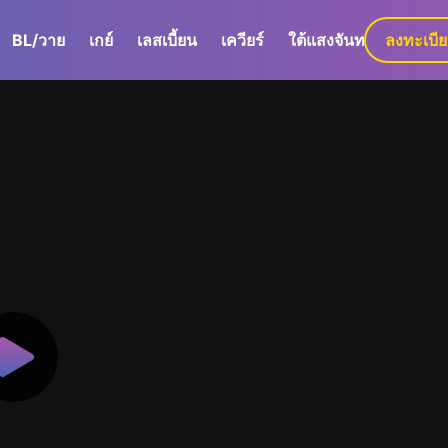
BL/วาย
เกย์
เลสเบี้ยน
เควียร์
ใต้แสงจันทร์
ลงทะเบี
GaLa+