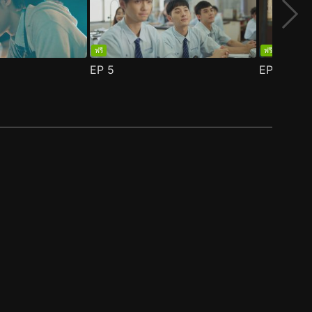
ฟรี
ฟรี
EP
5
EP
6