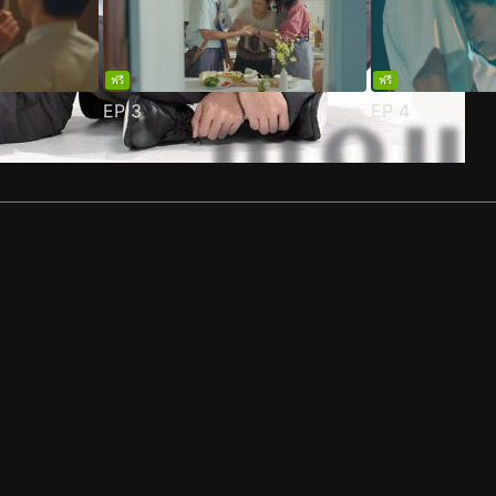
ฟรี
ฟรี
EP
3
EP
4