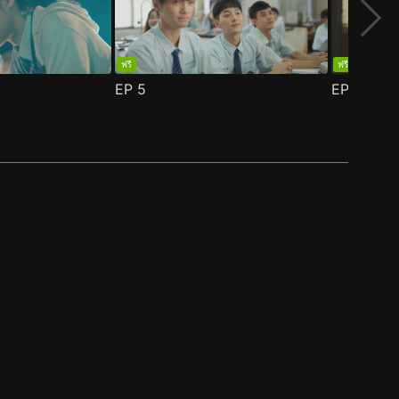
ฟรี
ฟรี
EP
5
EP
6