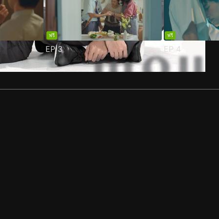
ฟรี
ฟรี
EP
3
EP
4