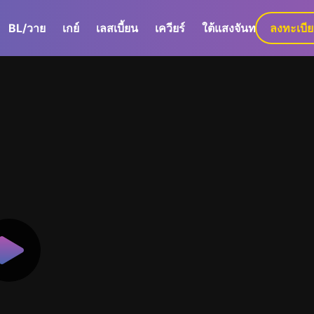
BL/วาย
เกย์
เลสเบี้ยน
เควียร์
ใต้แสงจันทร์
ลงทะเบี
GaLa+