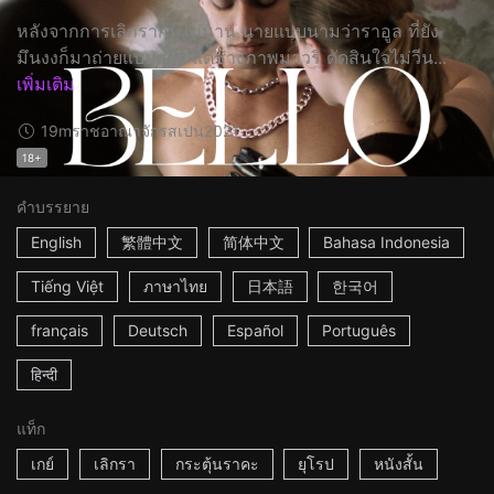
หลังจากการเลิกรากันไม่นาน นายแบบนามว่าราอูล ที่ยัง
มึนงงก็มาถ่ายแบบสาย แต่ช่างภาพมาวรี ตัดสินใจไม่วีน...
เพิ่มเติม
19m
ราชอาณาจักรสเปน
2021
18+
คำบรรยาย
English
繁體中文
简体中文
Bahasa Indonesia
Tiếng Việt
ภาษาไทย
日本語
한국어
français
Deutsch
Español
Português
हिन्दी
แท็ก
เกย์
เลิกรา
กระตุ้นราคะ
ยุโรป
หนังสั้น