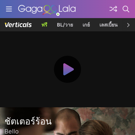
ฟรี
BL/วาย
เกย์
เลสเบี้ยน
เควี
ชัตเตอร์ร้อน
Bello