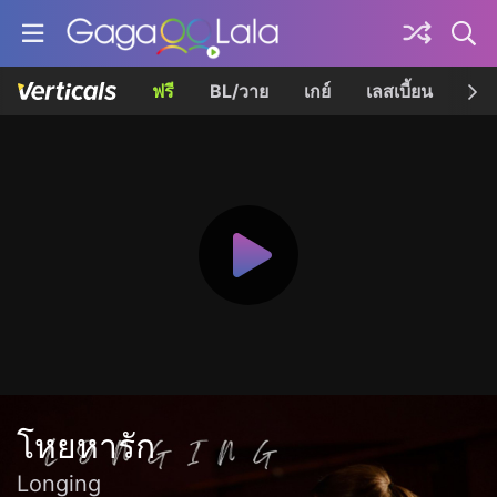
ฟรี
BL/วาย
เกย์
เลสเบี้ยน
เควี
โหยหารัก
Longing