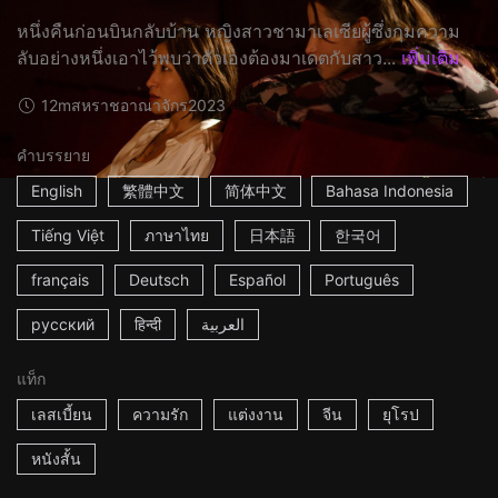
หนึ่งคืนก่อนบินกลับบ้าน หญิงสาวชามาเลเซียผู้ซึ่งกุมความ
ลับอย่างหนึ่งเอาไว้พบว่าตัวเองต้องมาเดตกับสาว...
เพิ่มเติม
12m
สหราชอาณาจักร
2023
คำบรรยาย
English
繁體中文
简体中文
Bahasa Indonesia
Tiếng Việt
ภาษาไทย
日本語
한국어
français
Deutsch
Español
Português
русский
हिन्दी
العربية
แท็ก
เลสเบี้ยน
ความรัก
แต่งงาน
จีน
ยุโรป
หนังสั้น