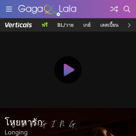
ฟรี
BL/วาย
เกย์
เลสเบี้ยน
เควี
โหยหารัก
Longing