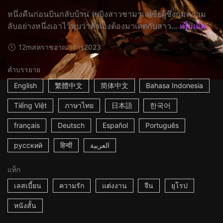
หนึ่งคืนก่อนบินกลับบ้าน หญิงสาวชามาเลเซียผู้ซึ่งกุมความ
ลับอย่างหนึ่งเอาไว้พบว่าตัวเองต้องมาเดตกับสาว...
เพิ่มเติม
12m
สหราชอาณาจักร
2023
คำบรรยาย
English
繁體中文
简体中文
Bahasa Indonesia
Tiếng Việt
ภาษาไทย
日本語
한국어
français
Deutsch
Español
Português
русский
हिन्दी
العربية
แท็ก
เลสเบี้ยน
ความรัก
แต่งงาน
จีน
ยุโรป
หนังสั้น