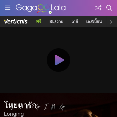
ฟรี
BL/วาย
เกย์
เลสเบี้ยน
เควี
โหยหารัก
Longing