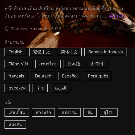
หนึ่งคืนก่อนบินกลับบ้าน หญิงสาวชามาเลเซียผู้ซึ่งกุมความ
ลับอย่างหนึ่งเอาไว้พบว่าตัวเองต้องมาเดตกับสาว...
เพิ่มเติม
12m
สหราชอาณาจักร
2023
คำบรรยาย
English
繁體中文
简体中文
Bahasa Indonesia
Tiếng Việt
ภาษาไทย
日本語
한국어
français
Deutsch
Español
Português
русский
हिन्दी
العربية
แท็ก
เลสเบี้ยน
ความรัก
แต่งงาน
จีน
ยุโรป
หนังสั้น