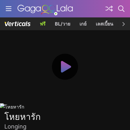
ฟรี
BL/วาย
เกย์
เลสเบี้ยน
เควี
โหยหารัก
Longing