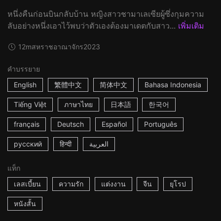
หนึ่งคืนก่อนบินกลับบ้าน หญิงสาวชามาเลเซียผู้ซึ่งกุมความ
ลับอย่างหนึ่งเอาไว้พบว่าตัวเองต้องมาเดตกับสาว...
เพิ่มเติม
12m
สหราชอาณาจักร
2023
คำบรรยาย
English
繁體中文
简体中文
Bahasa Indonesia
Tiếng Việt
ภาษาไทย
日本語
한국어
français
Deutsch
Español
Português
русский
हिन्दी
العربية
แท็ก
เลสเบี้ยน
ความรัก
แต่งงาน
จีน
ยุโรป
หนังสั้น