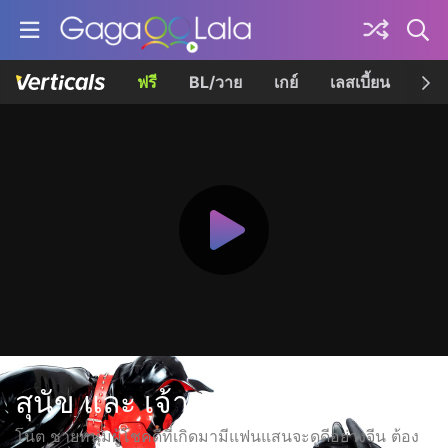
ฟรี
BL/วาย
เกย์
เลสเบี้ยน
เควี
สุนัข และ เจ้านาย
โน้ต ชายหนุ่มผู้โชคดีที่เกิดมามีแฟนแสนจะดูดีอย่างจีน ต้อง