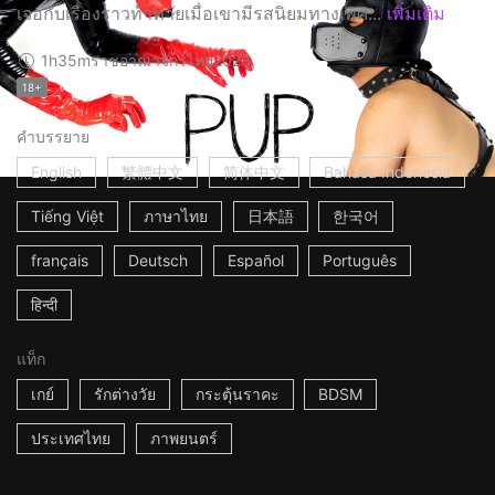
เจอกับเรื่องราวท้าทายเมื่อเขามีรสนิยมทางเพศ...
เพิ่มเติม
1h35m
ราชอาณาจักรไทย
2023
18+
คำบรรยาย
English
繁體中文
简体中文
Bahasa Indonesia
Tiếng Việt
ภาษาไทย
日本語
한국어
français
Deutsch
Español
Português
हिन्दी
แท็ก
เกย์
รักต่างวัย
กระตุ้นราคะ
BDSM
ประเทศไทย
ภาพยนตร์