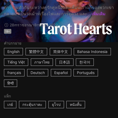
การรวมตัวกันระหว่างคู่รักคู่หนึ่งและเพื่อนเก่าแก่ของพวกเขา
กลายมาเป็นวงเม้าท์เรื่องไพ่และการดูดวง และ...
เพิ่มเติม
28m
ราชอาณาจักรสเปน
2023
18+
คำบรรยาย
English
繁體中文
简体中文
Bahasa Indonesia
Tiếng Việt
ภาษาไทย
日本語
한국어
français
Deutsch
Español
Português
हिन्दी
แท็ก
เกย์
กระตุ้นราคะ
ยุโรป
หนังสั้น