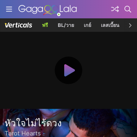
ฟรี
BL/วาย
เกย์
เลสเบี้ยน
เควี
หัวใจไม่ไร้ดวง
Tarot Hearts