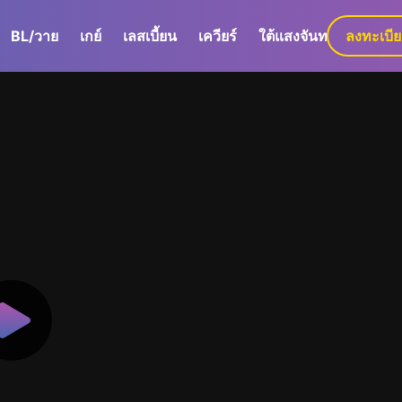
BL/วาย
เกย์
เลสเบี้ยน
เควียร์
ใต้แสงจันทร์
ลงทะเบี
GaLa+