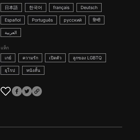
日本語
한국어
français
Deutsch
Español
Português
русский
हिन्दी
العربية
แท็ก
เกย์
ความรัก
เปิดตัว
ลูกของ LGBTQ
ยุโรป
หนังสั้น