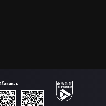
น์โหลดแอป