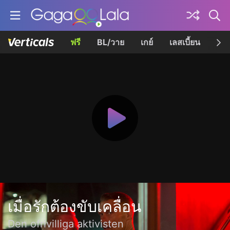
ฟรี
BL/วาย
เกย์
เลสเบี้ยน
เควี
เมื่อรักต้องขับเคลื่อน
Den ofrivilliga aktivisten