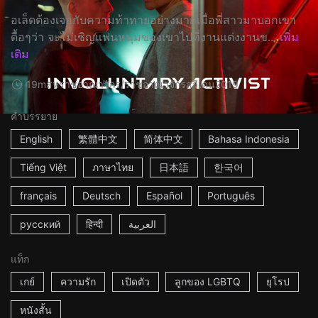
อเล็ดต้องเจอกับความท้าทายอย่างมากเมื่อพี่สาวมาบอกเขา
ดื้อๆว่า จะไม่เชิญแฟนหนุ่มของเขาไปที่งานแต่งงานข...
เพิ่ม
เติม
19m
สหราชอาณาจักร/ราชอาณาจักรสวีเดน
2019
คำบรรยาย
English
繁體中文
简体中文
Bahasa Indonesia
Tiếng Việt
ภาษาไทย
日本語
한국어
français
Deutsch
Español
Português
русский
हिन्दी
العربية
แท็ก
เกย์
ความรัก
เปิดตัว
ลูกของ LGBTQ
ยุโรป
หนังสั้น