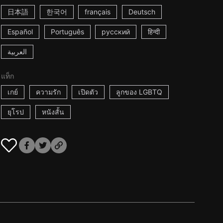
日本語
한국어
français
Deutsch
Español
Português
русский
हिन्दी
العربية
แท็ก
เกย์
ความรัก
เปิดตัว
ลูกของ LGBTQ
ยุโรป
หนังสั้น