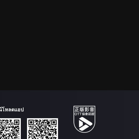
น์โหลดแอป