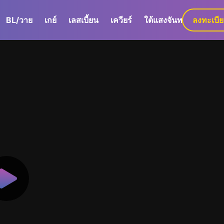
BL/วาย
เกย์
เลสเบี้ยน
เควียร์
ใต้แสงจันทร์
ลงทะเบี
GaLa+