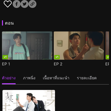
ตอน
ฟรี
ฟรี
ฟรี
EP
1
EP
2
E
ตัวอย่าง
ภาพนิ่ง
เนื้อหาที่แนะนำ
รายละเอียด