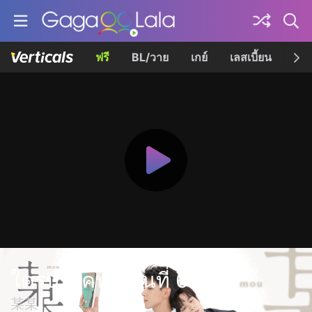
ฟรี
BL/วาย
เกย์
เลสเบี้ยน
เควี
ใครบางคน ตอนที่ 6
某某