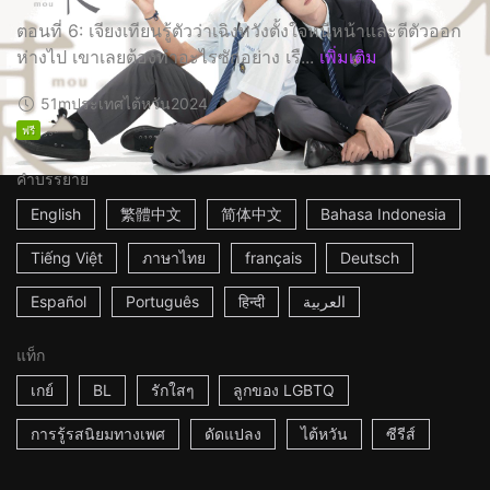
ตอนที่ 6: เจียงเทียนรู้ตัวว่าเฉิงหวังตั้งใจหนีหน้าและตีตัวออก
ห่างไป เขาเลยต้องทำอะไรซักอย่าง เรื...
เพิ่มเติม
51m
ประเทศไต้หวัน
2024
ฟรี
คำบรรยาย
English
繁體中文
简体中文
Bahasa Indonesia
Tiếng Việt
ภาษาไทย
français
Deutsch
Español
Português
हिन्दी
العربية
แท็ก
เกย์
BL
รักใสๆ
ลูกของ LGBTQ
การรู้รสนิยมทางเพศ
ดัดแปลง
ไต้หวัน
ซีรีส์