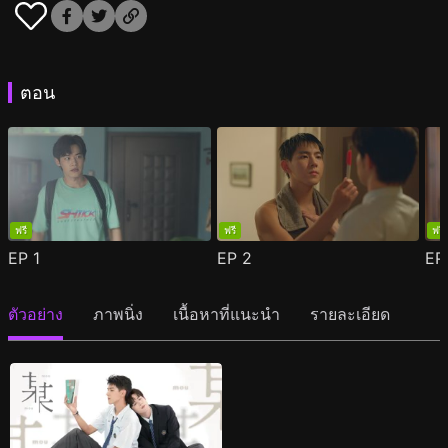
ตอน
ฟรี
ฟรี
ฟรี
EP
1
EP
2
E
ตัวอย่าง
ภาพนิ่ง
เนื้อหาที่แนะนำ
รายละเอียด