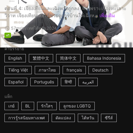
ตอนที่ 4: เจียงเทียนและเฉิงหวังถูกลงโทษเพราะเรื่องทะเลาะ
วิวาท เจียงเทียนเลยได้ช่วยดูการบ้านให้เฉิงห...
เพิ่มเติม
57m
ประเทศไต้หวัน
2024
ฟรี
คำบรรยาย
English
繁體中文
简体中文
Bahasa Indonesia
Tiếng Việt
ภาษาไทย
français
Deutsch
Español
Português
हिन्दी
العربية
แท็ก
เกย์
BL
รักใสๆ
ลูกของ LGBTQ
การรู้รสนิยมทางเพศ
ดัดแปลง
ไต้หวัน
ซีรีส์