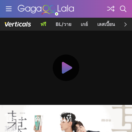
ฟรี
BL/วาย
เกย์
เลสเบี้ยน
เควี
ใครบางคน ตอนที่ 4
某某