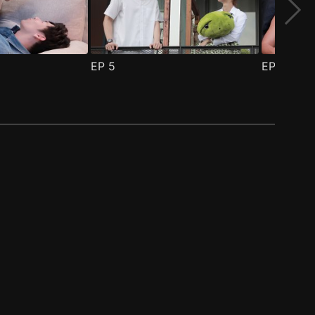
EP
5
EP
6