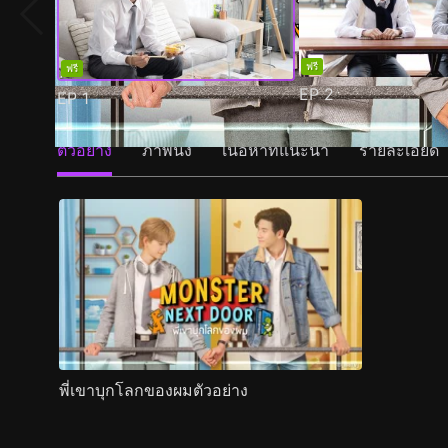
ฟรี
ฟรี
EP
2
EP
1
ตัวอย่าง
ภาพนิ่ง
เนื้อหาที่แนะนำ
รายละเอียด
พี่เขาบุกโลกของผมตัวอย่าง