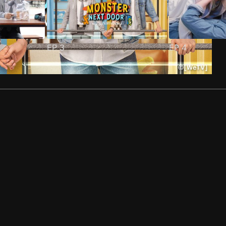
EP
3
EP
4