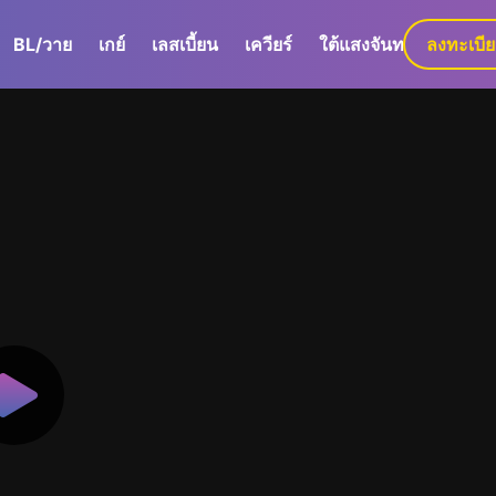
BL/วาย
เกย์
เลสเบี้ยน
เควียร์
ใต้แสงจันทร์
ลงทะเบี
GaLa+