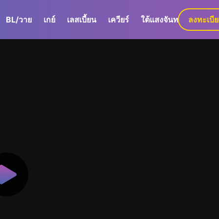
BL/วาย
เกย์
เลสเบี้ยน
เควียร์
ใต้แสงจันทร์
ลงทะเบี
GaLa+