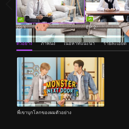
ฟรี
ฟรี
EP
2
EP
1
ตัวอย่าง
ภาพนิ่ง
เนื้อหาที่แนะนำ
รายละเอียด
พี่เขาบุกโลกของผมตัวอย่าง