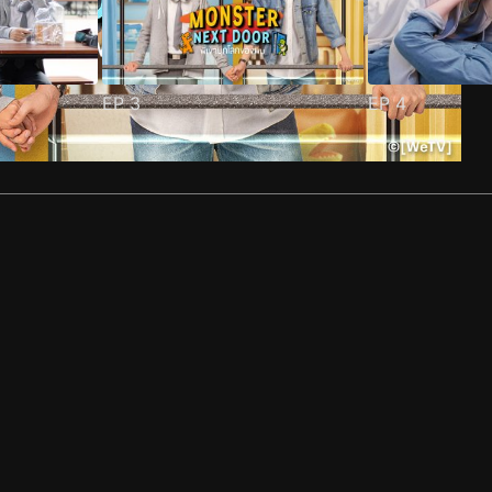
EP
3
EP
4