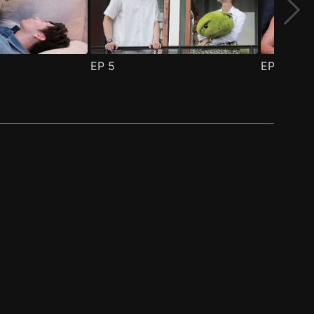
EP
5
EP
6