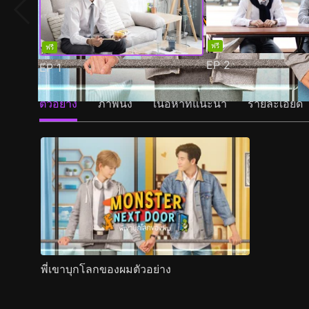
ฟรี
ฟรี
EP
2
EP
1
ตัวอย่าง
ภาพนิ่ง
เนื้อหาที่แนะนำ
รายละเอียด
พี่เขาบุกโลกของผมตัวอย่าง