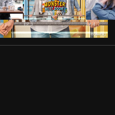
EP
3
EP
4