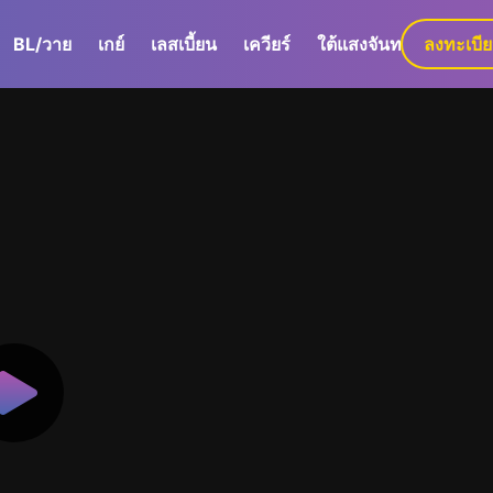
BL/วาย
เกย์
เลสเบี้ยน
เควียร์
ใต้แสงจันทร์
ลงทะเบี
GaLa+