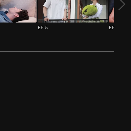
EP
5
EP
6