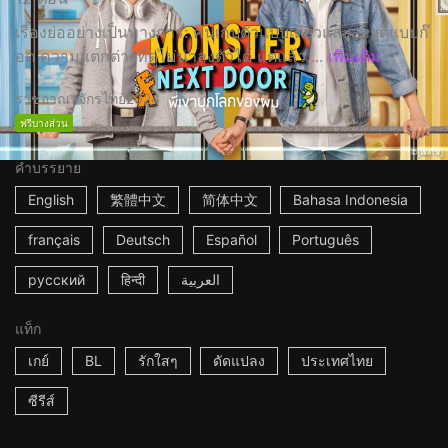
เรื่องย่ออย่างเป็นทางการ: คนเก็บตัวแบบเดียวและสายตี้แบบก๊
อด ความแตกต่างที่ดูไม่น่าลงตัวได้ แต่แล้ว ...
เพิ่มเติม
ราชอาณาจักรไทย
2024
ฟรีบางส่วน
คำบรรยาย
English
繁體中文
简体中文
Bahasa Indonesia
français
Deutsch
Español
Português
русский
हिन्दी
العربية
แท็ก
เกย์
BL
รักใสๆ
ดัดแปลง
ประเทศไทย
ซีรีส์