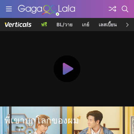
ฟรี
BL/วาย
เกย์
เลสเบี้ยน
เควี
พี่เขาบุกโลกของผม
12 ตอน