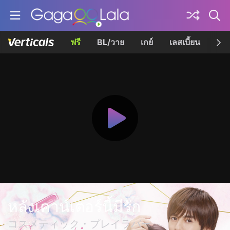
ฟรี
BL/วาย
เกย์
เลสเบี้ยน
เควี
หลังเคาน์เตอร์นี้มีรัก
コスメティック・プレイラバー