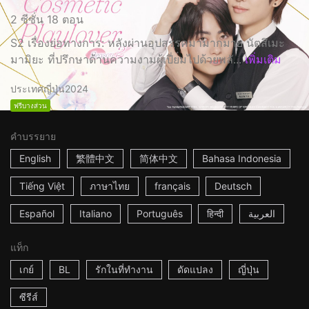
2 ซีซั่น 18 ตอน
S2 เรื่องย่อทางการ: หลังผ่านอุปสรรคมามากมาย นัตสึเมะ
มามิยะ ที่ปรึกษาด้านความงามผู้เปี่ยมไปด้วยพลั...
เพิ่มเติม
ประเทศญี่ปุ่น
2024
ฟรีบางส่วน
คำบรรยาย
English
繁體中文
简体中文
Bahasa Indonesia
Tiếng Việt
ภาษาไทย
français
Deutsch
Español
Italiano
Português
हिन्दी
العربية
แท็ก
เกย์
BL
รักในที่ทำงาน
ดัดแปลง
ญี่ปุ่น
ซีรีส์