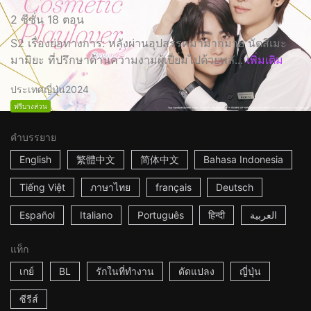
2 ซีซั่น 18 ตอน
S2 เรื่องย่อทางการ: หลังผ่านอุปสรรคมามากมาย นัตสึเมะ
มามิยะ ที่ปรึกษาด้านความงามผู้เปี่ยมไปด้วยพลั...
เพิ่มเติม
ประเทศญี่ปุ่น
2024
ฟรีบางส่วน
คำบรรยาย
English
繁體中文
简体中文
Bahasa Indonesia
Tiếng Việt
ภาษาไทย
français
Deutsch
Español
Italiano
Português
हिन्दी
العربية
แท็ก
เกย์
BL
รักในที่ทำงาน
ดัดแปลง
ญี่ปุ่น
ซีรีส์