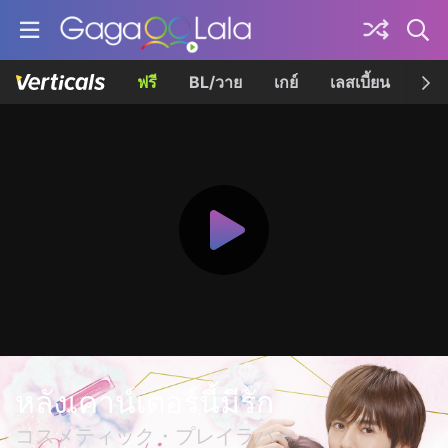
ฟรี
BL/วาย
เกย์
เลสเบี้ยน
เควี
หลังเคาน์เตอร์นี้มีรัก
コスメティック・プレイラバー