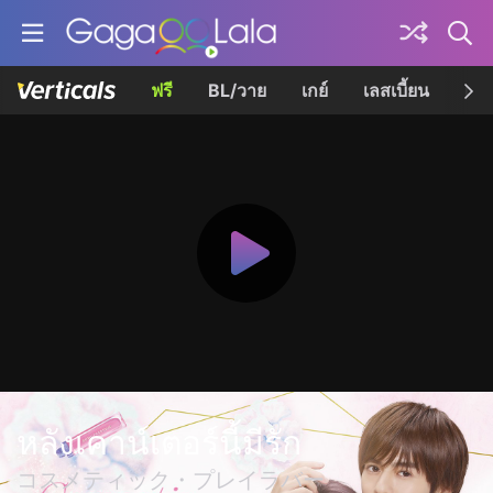
ฟรี
BL/วาย
เกย์
เลสเบี้ยน
เควี
หลังเคาน์เตอร์นี้มีรัก
コスメティック・プレイラバー