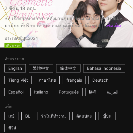
2 ซีซั่น 18 ตอน
S2 เรื่องย่อทางการ: หลังผ่านอุปสรรคมามากมาย นัตสึเมะ
มามิยะ ที่ปรึกษาด้านความงามผู้เปี่ยมไปด้วยพลั...
เพิ่มเติม
ประเทศญี่ปุ่น
2024
ฟรีบางส่วน
คำบรรยาย
English
繁體中文
简体中文
Bahasa Indonesia
Tiếng Việt
ภาษาไทย
français
Deutsch
Español
Italiano
Português
हिन्दी
العربية
แท็ก
เกย์
BL
รักในที่ทำงาน
ดัดแปลง
ญี่ปุ่น
ซีรีส์