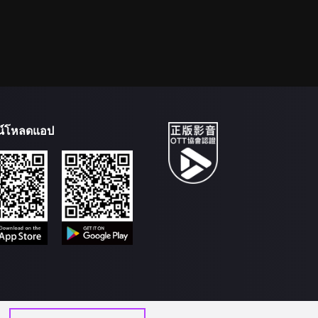
น์โหลดแอป