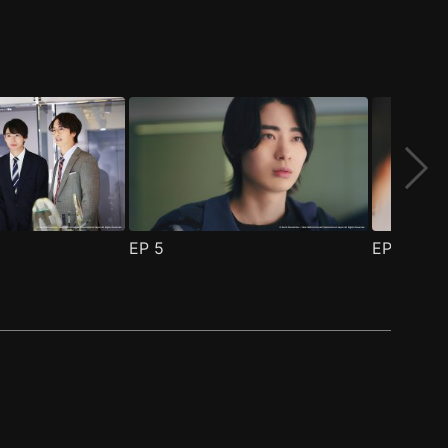
EP
5
EP
6