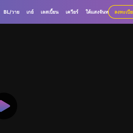
BL/วาย
เกย์
เลสเบี้ยน
เควียร์
ใต้แสงจันทร์
ลงทะเบี
GaLa+