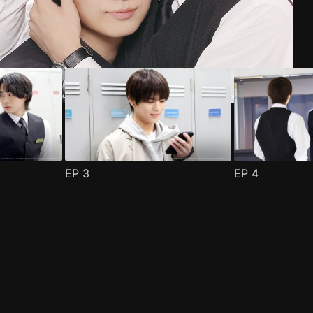
EP
3
EP
4