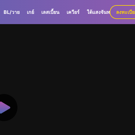
BL/วาย
เกย์
เลสเบี้ยน
เควียร์
ใต้แสงจันทร์
ลงทะเบี
GaLa+