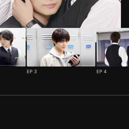
EP
3
EP
4