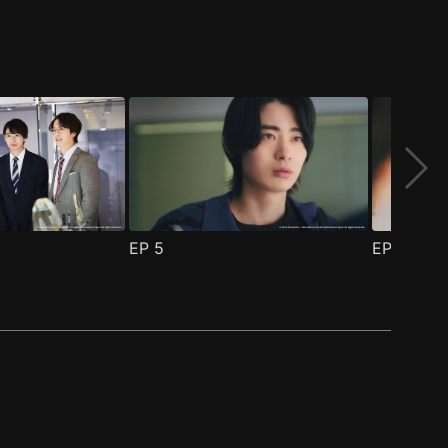
EP
5
EP
6