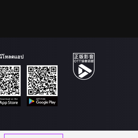
น์โหลดแอป