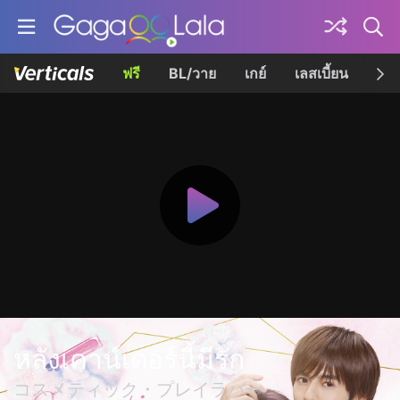
ฟรี
BL/วาย
เกย์
เลสเบี้ยน
เควี
หลังเคาน์เตอร์นี้มีรัก
コスメティック・プレイラバー