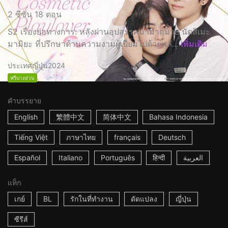
2 ซีซั่น 18 ตอน
S2 เรื่องย่อทางการ: หลังผ่านอุปสรรคมามากมาย นัตสึเมะ
มามิยะ ที่ปรึกษาด้านความงามผู้เปี่ยมไปด้วยพลั...
เพิ่มเติม
ประเทศญี่ปุ่น
2024
ฟรีบางส่วน
คำบรรยาย
English
繁體中文
简体中文
Bahasa Indonesia
Tiếng Việt
ภาษาไทย
français
Deutsch
Español
Italiano
Português
हिन्दी
العربية
แท็ก
เกย์
BL
รักในที่ทำงาน
ดัดแปลง
ญี่ปุ่น
ซีรีส์