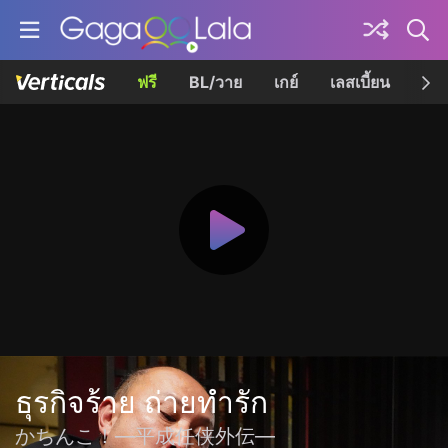
ฟรี
BL/วาย
เกย์
เลสเบี้ยน
เควี
ธุรกิจร้าย ถ่ายทำรัก
かちんこ！―平成任侠外伝―