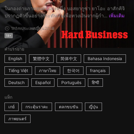
ในกองถ่ายภาพยนตร์แห่งหนึ่ง บอสยากูซ่า ยาโอะ อาสักคิจิ
ปรากฏตัวขึ้นอย่างกระทันหันเพื่อทวงเงินจากผู้กำ...
เพิ่มเติม
1h1m
ประเทศญี่ปุ่น
2018
18+
คำบรรยาย
English
繁體中文
简体中文
Bahasa Indonesia
Tiếng Việt
ภาษาไทย
한국어
français
Deutsch
Español
Português
हिन्दी
แท็ก
เกย์
กระตุ้นราคะ
ตลกขบขัน
ญี่ปุ่น
ภาพยนตร์