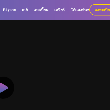
BL/วาย
เกย์
เลสเบี้ยน
เควียร์
ใต้แสงจันทร์
ลงทะเบี
GaLa+