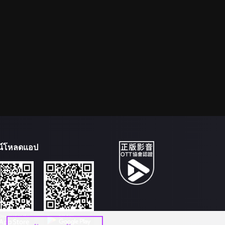
น์โหลดแอป