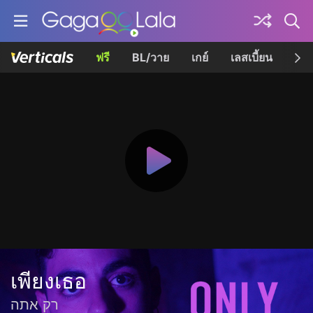
ฟรี
BL/วาย
เกย์
เลสเบี้ยน
เควี
เพียงเธอ
רק אתה