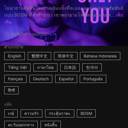
โยนาธานตัดสินใจอย่างเข้มแข็งที่จะออกมาจากความสัมพันธ์
แบบ BDSM ที่ทำร้ายเขา เขาพยายามโฟกัสเรื่องงาน ท...
เพิ่ม
เติม
6m
รัฐอิสราเอล
2022
คำบรรยาย
English
繁體中文
简体中文
Bahasa Indonesia
Tiếng Việt
ภาษาไทย
日本語
한국어
français
Deutsch
Español
Português
हिन्दी
แท็ก
เกย์
ความรัก
กระตุ้นราคะ
BDSM
ตะวันออกกลาง
หนังสั้น