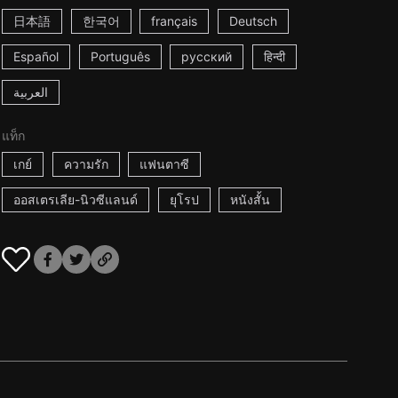
日本語
한국어
français
Deutsch
Español
Português
русский
हिन्दी
العربية
แท็ก
เกย์
ความรัก
แฟนตาซี
ออสเตรเลีย-นิวซีแลนด์
ยุโรป
หนังสั้น