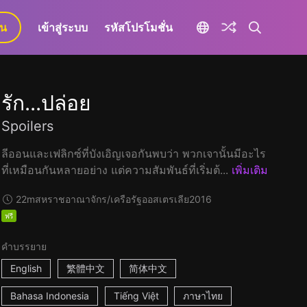
ยน
เข้าสู่ระบบ
รหัสโปรโมชั่น
รัก...ปล่อย
Spoilers
ลีออนและเฟลิกซ์ที่บังเอิญเจอกันพบว่า พวกเจานั้นมีอะไร
ที่เหมือนกันหลายอย่าง แต่ความสัมพันธ์ที่เริ่มต้...
เพิ่มเติม
22m
สหราชอาณาจักร/เครือรัฐออสเตรเลีย
2016
ฟรี
คำบรรยาย
English
繁體中文
简体中文
Bahasa Indonesia
Tiếng Việt
ภาษาไทย