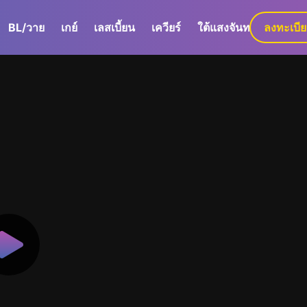
BL/วาย
เกย์
เลสเบี้ยน
เควียร์
ใต้แสงจันทร์
ลงทะเบี
GaLa+