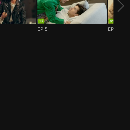
ฟรี
ฟรี
EP
5
EP
6