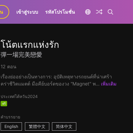
ยน
เข้าสู่ระบบ
รหัสโปรโมชั่น
โน้ตแรกแห่งรัก
彈一場完美戀愛
12 ตอน
เรื่องย่ออย่างเป็นทางการ: อุบัติเหตุทางรถยนต์ที่น่าเศร้า
คร่าชีวิตแมตต์ มือคีย์บอร์ดของวง "Magnet" พ...
เพิ่มเติม
ประเทศไต้หวัน
2024
ฟรี
คำบรรยาย
English
繁體中文
简体中文