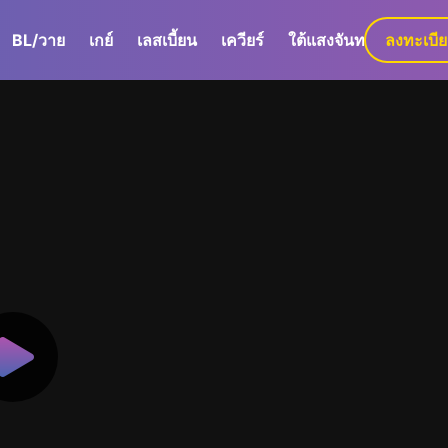
BL/วาย
เกย์
เลสเบี้ยน
เควียร์
ใต้แสงจันทร์
ลงทะเบี
GaLa+