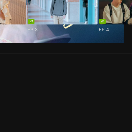
ฟรี
ฟรี
EP
3
EP
4