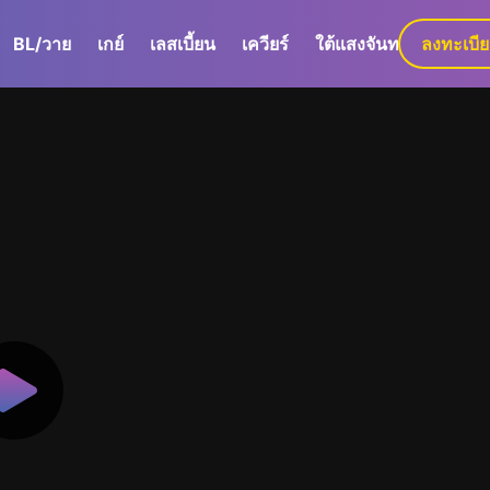
BL/วาย
เกย์
เลสเบี้ยน
เควียร์
ใต้แสงจันทร์
ลงทะเบี
GaLa+