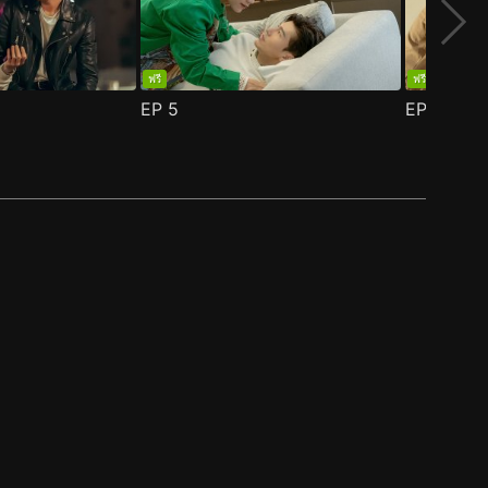
ฟรี
ฟรี
EP
5
EP
6