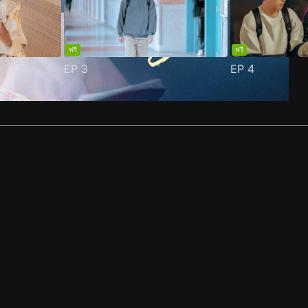
ฟรี
ฟรี
EP
3
EP
4