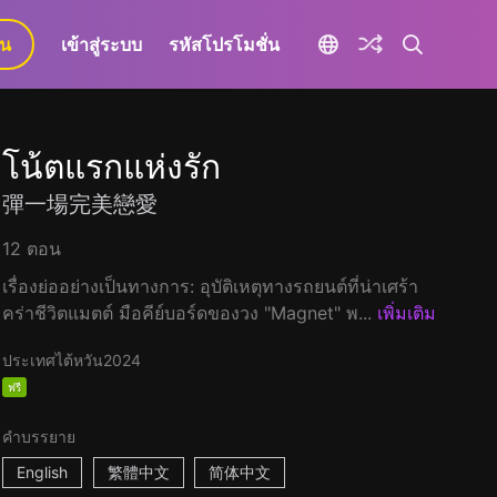
ยน
เข้าสู่ระบบ
รหัสโปรโมชั่น
โน้ตแรกแห่งรัก
彈一場完美戀愛
12 ตอน
เรื่องย่ออย่างเป็นทางการ: อุบัติเหตุทางรถยนต์ที่น่าเศร้า
คร่าชีวิตแมตต์ มือคีย์บอร์ดของวง "Magnet" พ...
เพิ่มเติม
ประเทศไต้หวัน
2024
ฟรี
คำบรรยาย
English
繁體中文
简体中文