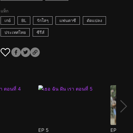
แท็ก
เกย์
BL
รักใสๆ
แฟนตาซี
ดัดแปลง
ประเทศไทย
ซีรีส์
EP
5
EP
6