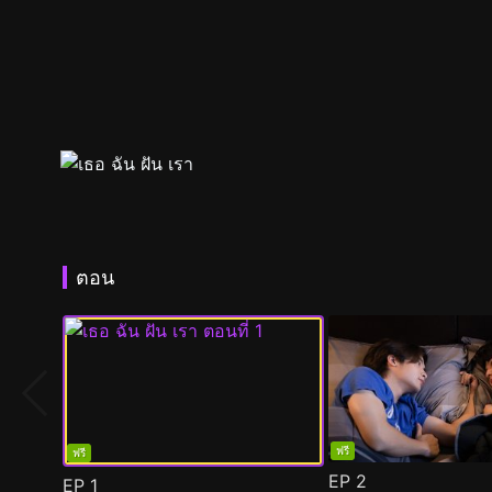
ตอน
ฟรี
ฟรี
EP
2
EP
1