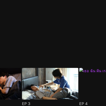
EP
3
EP
4