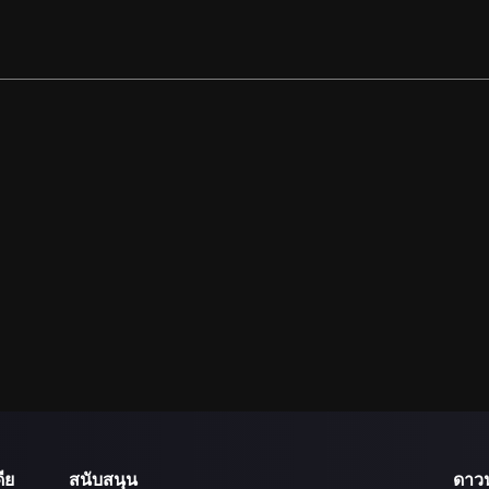
ีย
สนับสนุน
ดาว