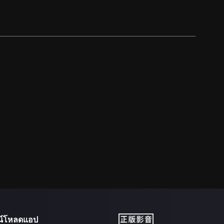
น์โหลดแอป