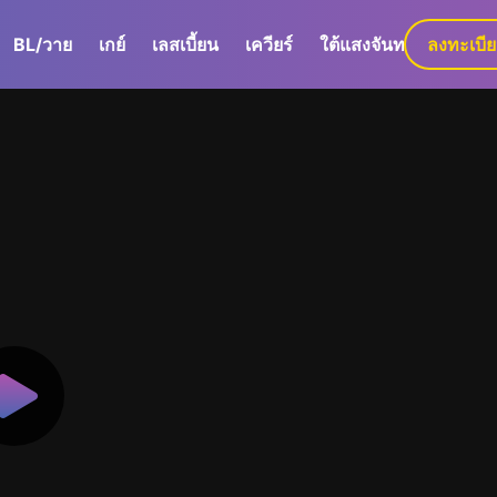
BL/วาย
เกย์
เลสเบี้ยน
เควียร์
ใต้แสงจันทร์
ลงทะเบี
GaLa+