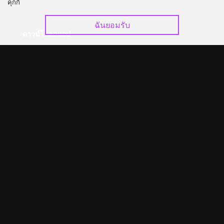
คุกกี้
ฉันยอมรับ
ดาวน์โหลดแอป
©
2026
GagaOOLala
.
สงวนลิขสิทธิ์