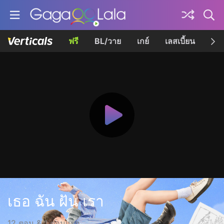
ฟรี
BL/วาย
เกย์
เลสเบี้ยน
เควี
เธอ ฉัน ฝัน เรา
12 ตอน & 1 ตอนแยก