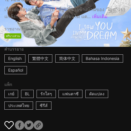
เรื่องย่ออย่างเป็นทางการ: "พี่ยู" พี่ชายข้างบ้านของ "ไอย" เรา
แกล้งกันไปแกล้งกันมาตั้งแต่เด็กจนโต แต...
เพิ่มเติม
ราชอาณาจักรไทย
2024
ฟรีบางส่วน
คำบรรยาย
English
繁體中文
简体中文
Bahasa Indonesia
Español
แท็ก
เกย์
BL
รักใสๆ
แฟนตาซี
ดัดแปลง
ประเทศไทย
ซีรีส์