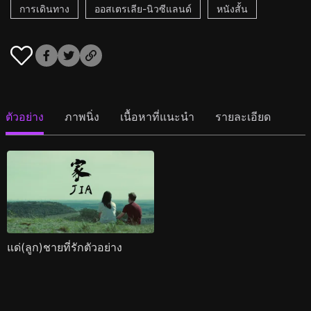
การเดินทาง
ออสเตรเลีย-นิวซีแลนด์
หนังสั้น
ตัวอย่าง
ภาพนิ่ง
เนื้อหาที่แนะนำ
รายละเอียด
แด่(ลูก)ชายที่รักตัวอย่าง