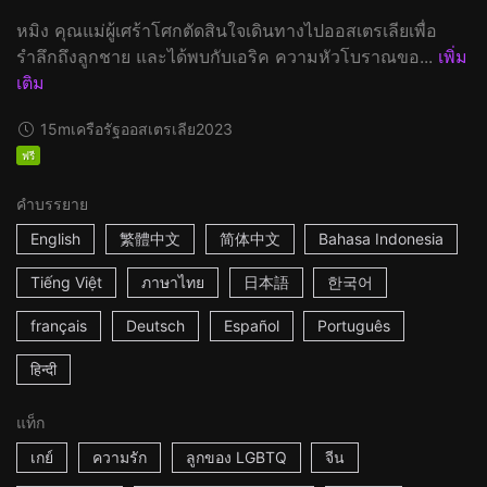
หมิง คุณแม่ผู้เศร้าโศกตัดสินใจเดินทางไปออสเตรเลียเพื่อ
รำลึกถึงลูกชาย และได้พบกับเอริค ความหัวโบราณขอ...
เพิ่ม
เติม
15m
เครือรัฐออสเตรเลีย
2023
ฟรี
คำบรรยาย
English
繁體中文
简体中文
Bahasa Indonesia
Tiếng Việt
ภาษาไทย
日本語
한국어
français
Deutsch
Español
Português
हिन्दी
แท็ก
เกย์
ความรัก
ลูกของ LGBTQ
จีน