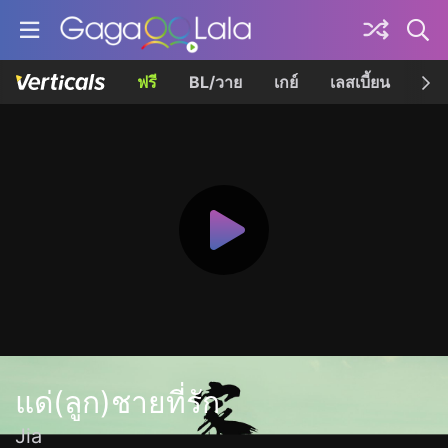
ฟรี
BL/วาย
เกย์
เลสเบี้ยน
เควี
แด่(ลูก)ชายที่รัก
Jia