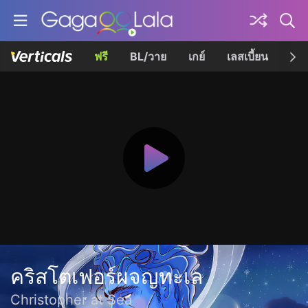
ฟรี
BL/วาย
เกย์
เลสเบี้ยน
เควี
คริสโตเฟอร์ผจญทะเล
Christopher at Sea