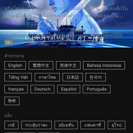
คริสโตเฟอร์เริ่มต้นการเดินทางข้ามมหาสมุทรแอตแลนติกใน
ฐานะผู้โดยสารบนเรือบรรทุกสินค้า ความหวังของเขาใน...
เพิ่มเติม
20m
สาธารณรัฐฝรั่งเศส/สหรัฐอเมริกา/สหราชอาณาจักร
2022
18+
คำบรรยาย
English
繁體中文
简体中文
Bahasa Indonesia
Tiếng Việt
ภาษาไทย
日本語
한국어
français
Deutsch
Español
Português
हिन्दी
แท็ก
เกย์
กระตุ้นราคะ
อนิเมชั่น
แฟนตาซี
ยุโรป