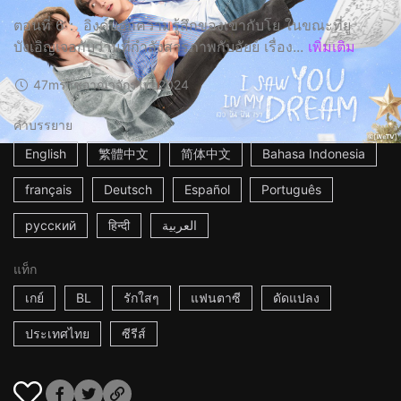
ตอนที่ 6： อิงค์บอกความรู้สึกของเขากับโย ในขณะที่ยู
บังเอิญเจอกับว่านที่กำลังสารภาพกับอัยย์ เรื่อง...
เพิ่มเติม
47m
ราชอาณาจักรไทย
2024
คำบรรยาย
English
繁體中文
简体中文
Bahasa Indonesia
français
Deutsch
Español
Português
русский
हिन्दी
العربية
แท็ก
เกย์
BL
รักใสๆ
แฟนตาซี
ดัดแปลง
ประเทศไทย
ซีรีส์