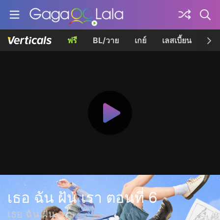
ฟรี
BL/วาย
เกย์
เลสเบี้ยน
เควี
เธอ ฉัน ฝัน เรา ตอนที่ 6
เธอ ฉัน ฝัน เรา