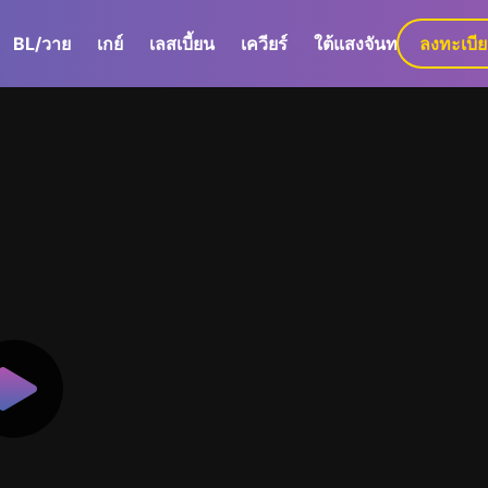
BL/วาย
เกย์
เลสเบี้ยน
เควียร์
ใต้แสงจันทร์
ลงทะเบี
GaLa+