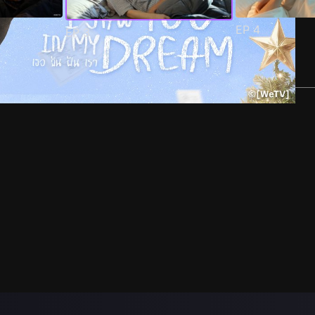
EP
4
EP
3