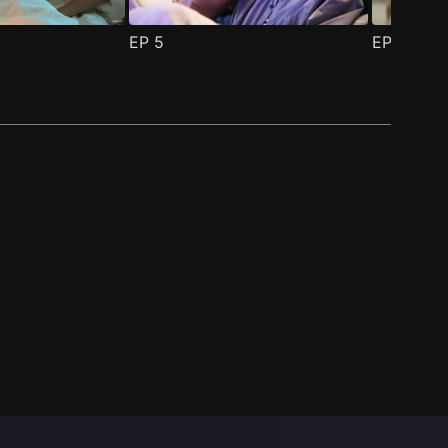
EP
5
EP
6