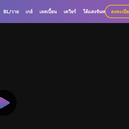
BL/วาย
เกย์
เลสเบี้ยน
เควียร์
ใต้แสงจันทร์
ลงทะเบี
GaLa+