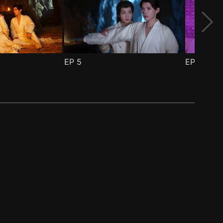
EP
5
EP
6