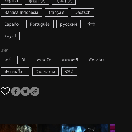
English
繁體中文
简体中文
Bahasa Indonesia
français
Deutsch
Español
Português
русский
हिन्दी
العربية
แท็ก
เกย์
BL
ความรัก
แฟนตาซี
ดัดแปลง
ประเทศไทย
จีน-ฮ่องกง
ซีรีส์