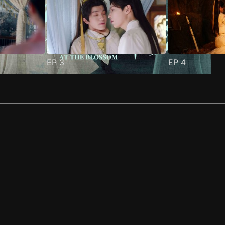
EP
3
EP
4