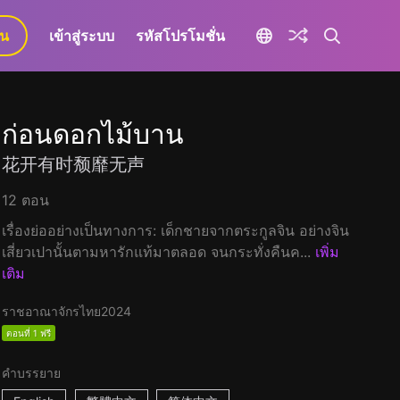
ยน
เข้าสู่ระบบ
รหัสโปรโมชั่น
ก่อนดอกไม้บาน
花开有时颓靡无声
12 ตอน
เรื่องย่ออย่างเป็นทางการ: เด็กชายจากตระกูลจิน อย่างจิน
เสี่ยวเปานั้นตามหารักแท้มาตลอด จนกระทั่งคืนค...
เพิ่ม
เติม
ราชอาณาจักรไทย
2024
ตอนที่ 1 ฟรี
คำบรรยาย