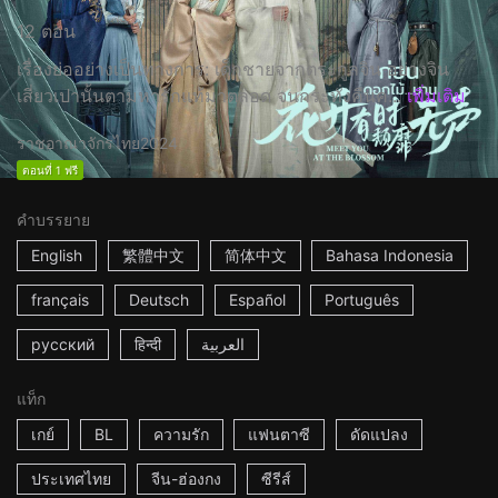
12 ตอน
เรื่องย่ออย่างเป็นทางการ: เด็กชายจากตระกูลจิน อย่างจิน
เสี่ยวเปานั้นตามหารักแท้มาตลอด จนกระทั่งคืนค...
เพิ่มเติม
ราชอาณาจักรไทย
2024
ตอนที่ 1 ฟรี
คำบรรยาย
English
繁體中文
简体中文
Bahasa Indonesia
français
Deutsch
Español
Português
русский
हिन्दी
العربية
แท็ก
เกย์
BL
ความรัก
แฟนตาซี
ดัดแปลง
ประเทศไทย
จีน-ฮ่องกง
ซีรีส์