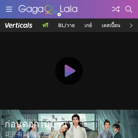
ฟรี
BL/วาย
เกย์
เลสเบี้ยน
เควี
ก่อนดอกไม้บาน
花开有时颓靡无声