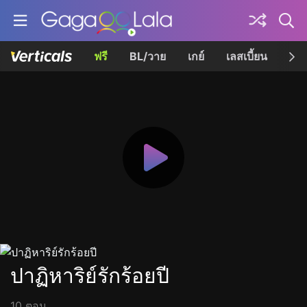
ฟรี
BL/วาย
เกย์
เลสเบี้ยน
เควี
ปาฏิหาริย์รักร้อยปี
10 ตอน