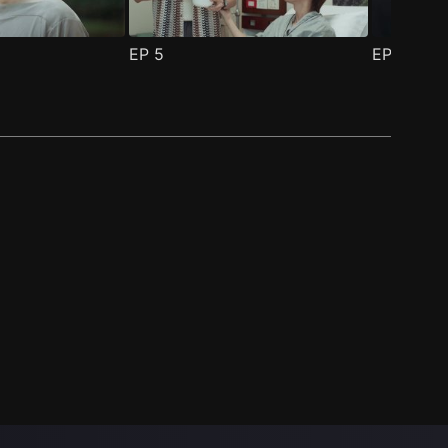
EP
5
EP
6