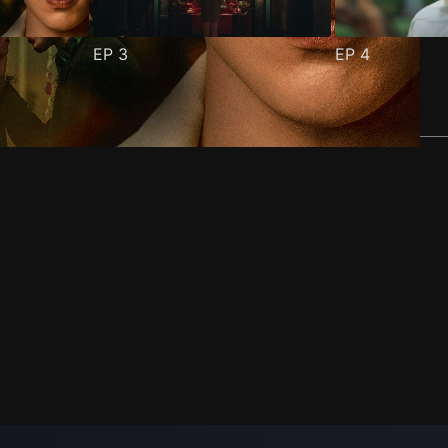
EP
3
EP
4