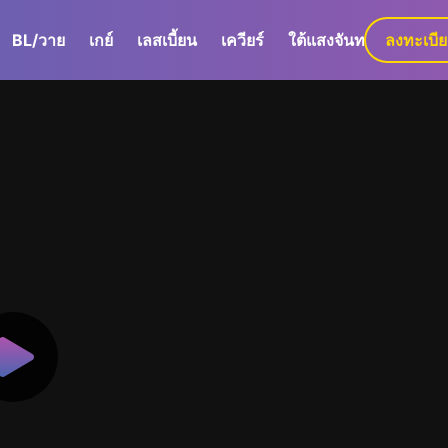
BL/วาย
เกย์
เลสเบี้ยน
เควียร์
ใต้แสงจันทร์
ลงทะเบี
GaLa+